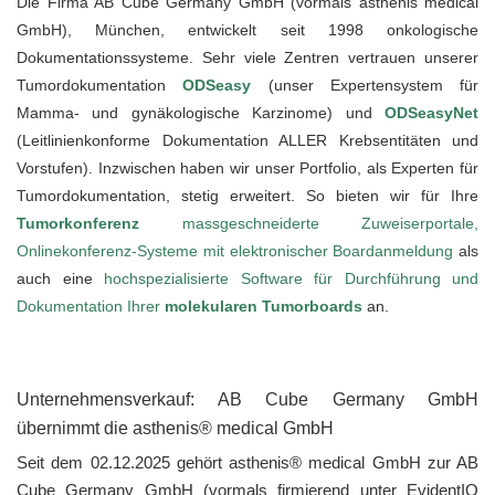
Die Firma AB Cube Germany GmbH (vormals asthenis medical
GmbH), München, entwickelt seit 1998 onkologische
Dokumentationssysteme. Sehr viele Zentren vertrauen unserer
Tumordokumentation
ODSeasy
(unser Expertensystem für
Mamma- und gynäkologische Karzinome) und
ODSeasy
Net
(Leitlinienkonforme Dokumentation ALLER Krebsentitäten und
Vorstufen). Inzwischen haben wir unser Portfolio, als Experten für
Tumordokumentation, stetig erweitert. So bieten wir für Ihre
Tumorkonferenz
massgeschneiderte Zuweiserportale,
Onlinekonferenz-Systeme mit elektronischer Boardanmeldung
als
auch eine
hochspezialisierte Software für Durchführung und
Dokumentation Ihrer
molekularen Tumorboards
an.
Unternehmensverkauf: AB Cube Germany GmbH
übernimmt die asthenis® medical GmbH
Seit dem 02.12.2025 gehört asthenis® medical GmbH zur AB
Cube Germany GmbH
(vormals firmierend unter EvidentIQ