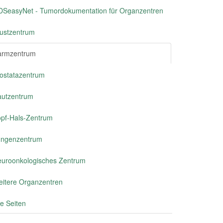
SeasyNet - Tumordokumentation für Organzentren
ustzentrum
armzentrum
ostatazentrum
utzentrum
pf-Hals-Zentrum
ungenzentrum
uroonkologisches Zentrum
itere Organzentren
le Seiten