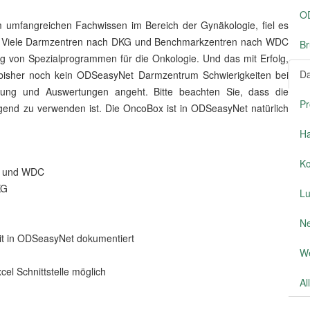
OD
umfangreichen Fachwissen im Bereich der Gynäkologie, fiel es
ln. Viele Darmzentren nach DKG und Benchmarkzentren nach WDC
Br
ng von Spezialprogrammen für die Onkologie. Und das mit Erfolg,
D
e bisher noch kein ODSeasyNet Darmzentrum Schwierigkeiten bei
bung und Auswertungen angeht. Bitte beachten Sie, dass die
Pr
gend zu verwenden ist. Die OncoBox ist in ODSeasyNet natürlich
Ha
Ko
KG und WDC
KG
L
Ne
eit in ODSeasyNet dokumentiert
We
l Schnittstelle möglich
Al