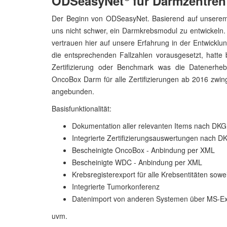
ODSeasyNet
für Darmzentren
Der Beginn von ODSeasyNet. Basierend auf unserem 
uns nicht schwer, ein Darmkrebsmodul zu entwicke
vertrauen hier auf unsere Erfahrung in der Entwicklu
die entsprechenden Fallzahlen vorausgesetzt, hatt
Zertifizierung oder Benchmark was die Datenerhe
OncoBox Darm für alle Zertifizierungen ab 2016 zwin
angebunden.
Basisfunktionalität:
Dokumentation aller relevanten Items nach D
Integrierte Zertifizierungsauswertungen nach D
Bescheinigte OncoBox - Anbindung per XML
Bescheinigte WDC - Anbindung per XML
Krebsregisterexport für alle Krebsentitäten sow
Integrierte Tumorkonferenz
Datenimport von anderen Systemen über MS-Exce
uvm.