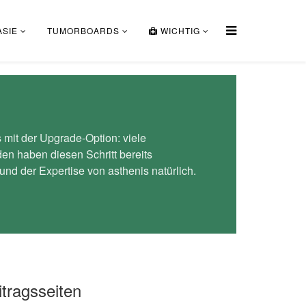
SIE
TUMORBOARDS
WICHTIG
mit der Upgrade-Option: viele
n haben diesen Schritt bereits
nd der Expertise von asthenis natürlich.
itragsseiten